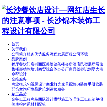
首页
关于我们
公司简介
服务优势
服务流程
发展历程
公司环境
品牌案例
餐厅餐饮
门店铺面
医美娱健
茶楼会所
酒店民宿
展厅展馆
售楼部
幼教培训
商贸综合体
办公厂房
品创标识
别墅大宅
乡墅设计
全维服务
商业模式
VI视觉设计
商业灯光
家具配饰
SI装修手册
软装
配饰
空间环境
品牌策划
运营服务
精工品质
金鲁班工程
商装团队
设计模型
施工管理
施工班组
清单报
价
质检体系
材料配验