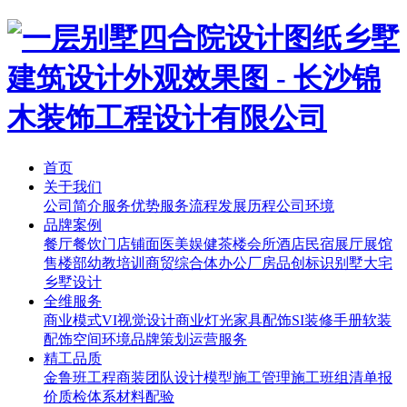
首页
关于我们
公司简介
服务优势
服务流程
发展历程
公司环境
品牌案例
餐厅餐饮
门店铺面
医美娱健
茶楼会所
酒店民宿
展厅展馆
售楼部
幼教培训
商贸综合体
办公厂房
品创标识
别墅大宅
乡墅设计
全维服务
商业模式
VI视觉设计
商业灯光
家具配饰
SI装修手册
软装
配饰
空间环境
品牌策划
运营服务
精工品质
金鲁班工程
商装团队
设计模型
施工管理
施工班组
清单报
价
质检体系
材料配验