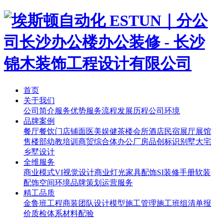
首页
关于我们
公司简介
服务优势
服务流程
发展历程
公司环境
品牌案例
餐厅餐饮
门店铺面
医美娱健
茶楼会所
酒店民宿
展厅展馆
售楼部
幼教培训
商贸综合体
办公厂房
品创标识
别墅大宅
乡墅设计
全维服务
商业模式
VI视觉设计
商业灯光
家具配饰
SI装修手册
软装
配饰
空间环境
品牌策划
运营服务
精工品质
金鲁班工程
商装团队
设计模型
施工管理
施工班组
清单报
价
质检体系
材料配验