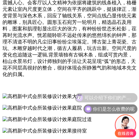
震撼人心。会客厅以人文精神为依据将建筑的线条植入，格栅
元素让室内尺度更立体，空间在平齐的跳跃中，挺拔律正，渐
变背景与深色木系，回应了轴线关系，空间点线凸显传统元素
的雕琢，别具匠心。圆形玉石宛芳一轮明月，精选晶石及用
料，图案和肌理彰显出巨大的张力，有种纷纷世态长松影，荏
苒时光流水声。恍若能聆听不远处传来的悠然绵长的钟声，那
理不清道不明的凡尘旧事纷纷尘埃落定。博古架上青花瓷、古
玩、木雕穿越时代之潮，循古人履易，玩古出新。空间尺度的
变化也追随这一逻辑,背景墙独有古铜木条，组成可赏内景，
枯山水景吊灯，设计师独到的手法让天花呈现“弧”的形态，天
花不同层高很好的整合，很好体现会所静雅气韵和地域本先文
化的归属。
可以介绍下你们的产品么
你们是怎么收费的呢