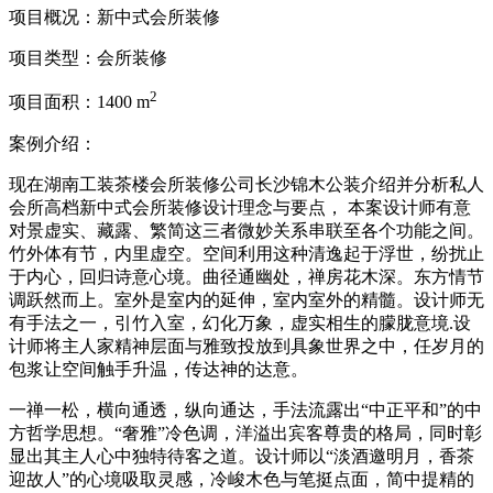
项目概况：新中式会所装修
项目类型：
会所装修
2
项目面积：
1400 m
案例介绍：
现在湖南工装茶楼会所装修公司长沙锦木公装介绍并分析私人
会所高档新中式会所装修设计理念与要点， 本案设计师有意
对景虚实、藏露、繁简这三者微妙关系串联至各个功能之间。
竹外体有节，内里虚空。空间利用这种清逸起于浮世，纷扰止
于内心，回归诗意心境。曲径通幽处，禅房花木深。东方情节
调跃然而上。室外是室内的延伸，室内室外的精髓。设计师无
有手法之一，引竹入室，幻化万象，虚实相生的朦胧意境.设
计师将主人家精神层面与雅致投放到具象世界之中，任岁月的
包浆让空间触手升温，传达神的达意。
一禅一松，横向通透，纵向通达，手法流露出“中正平和”的中
方哲学思想。“奢雅”冷色调，洋溢出宾客尊贵的格局，同时彰
显出其主人心中独特待客之道。设计师以“淡酒邀明月，香茶
迎故人”的心境吸取灵感，冷峻木色与笔挺点面，简中提精的