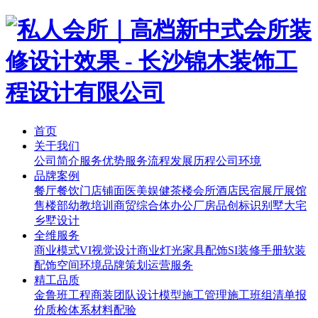
首页
关于我们
公司简介
服务优势
服务流程
发展历程
公司环境
品牌案例
餐厅餐饮
门店铺面
医美娱健
茶楼会所
酒店民宿
展厅展馆
售楼部
幼教培训
商贸综合体
办公厂房
品创标识
别墅大宅
乡墅设计
全维服务
商业模式
VI视觉设计
商业灯光
家具配饰
SI装修手册
软装
配饰
空间环境
品牌策划
运营服务
精工品质
金鲁班工程
商装团队
设计模型
施工管理
施工班组
清单报
价
质检体系
材料配验