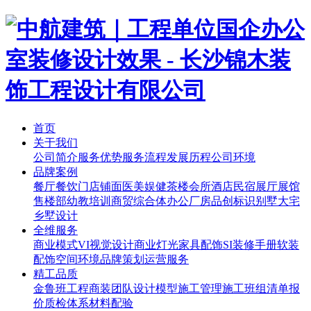
首页
关于我们
公司简介
服务优势
服务流程
发展历程
公司环境
品牌案例
餐厅餐饮
门店铺面
医美娱健
茶楼会所
酒店民宿
展厅展馆
售楼部
幼教培训
商贸综合体
办公厂房
品创标识
别墅大宅
乡墅设计
全维服务
商业模式
VI视觉设计
商业灯光
家具配饰
SI装修手册
软装
配饰
空间环境
品牌策划
运营服务
精工品质
金鲁班工程
商装团队
设计模型
施工管理
施工班组
清单报
价
质检体系
材料配验